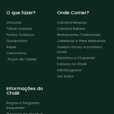
O que fazer?
Onde Comer?
Vinícolas
Culinária Mineiras
Trilhas Guiadas
Culinária Italiana
Pontos Turísticos
Restaurantes Tradicionais
Quadriciclos
Cafeterias e Pães Artesanais
Rapel
Queijos, doces, e produtos
locais
Canionismo
Barzinhos e Choperias
Poços de Caldas
Delivery no Chalé
Hamburgueria
Ver todos
Informações do
Chalé
Regras e Perguntas
frequentes
Processo de check-in