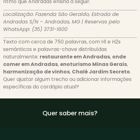
ritmo que Andradas ensina a seguir.
Localização: Fazenda São Geraldo, Estrada de
Andradas S/N – Andradas, MG | Reservas pelo
WhatsApp: (35) 3731-1600
Texto com cerca de 750 palavras, com H1 e H2s
semânticos e palavras-chave distribuídas
naturalmente:
restaurante em Andradas
,
onde
comer em Andradas
,
enoturismo Minas Gerais
,
harmonização de vinhos
,
Chalé Jardim Secreto
.
Quer ajustar algum trecho ou adicionar informações
específicas do cardápio atual?
Quer saber mais?