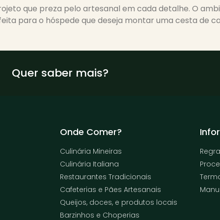
ojeto que preza pelo artesanal em cada detalhe. O ambie
feita para o hóspede que deseja montar uma cesta de ca
Quer saber mais?
Onde Comer?
Info
Culinária Mineiras
Regra
Culinária Italiana
Proce
Restaurantes Tradicionais
Term
Cafeterias e Pães Artesanais
Manua
Queijos, doces, e produtos locais
Barzinhos e Choperias