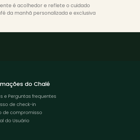
nte é acolhedor e reflete o cuidado
fé da manhã personalizada e exclusiva
rmações do Chalé
s e Perguntas frequentes
sso de check-in
o de compromisso
l do Usuário