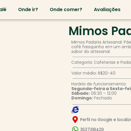
alé
Onde ir?
Onde comer?
Avaliações
Mimos Pad
Mimos Padaria Artesanal: Pãe
café fresquinho em um ambi
sabor do artesanal.
Categoria: Cafeterias e Pada
Valor médio: R$20-40
Horário de funcionamento:
Segunda-feira a Sexta-fei
Sábado:
06:30 – 12:00
Domingo:
Fechado
Perfil no Google e locali
3537318429