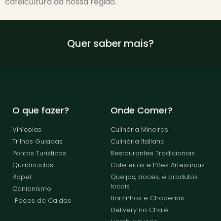
cafeicultura da nossa região.
Quer saber mais?
O que fazer?
Onde Comer?
Vinícolas
Culinária Mineiras
Trilhas Guiadas
Culinária Italiana
Pontos Turísticos
Restaurantes Tradicionais
Quadriciclos
Cafeterias e Pães Artesanais
Rapel
Queijos, doces, e produtos
locais
Canionismo
Barzinhos e Choperias
Poços de Caldas
Delivery no Chalé